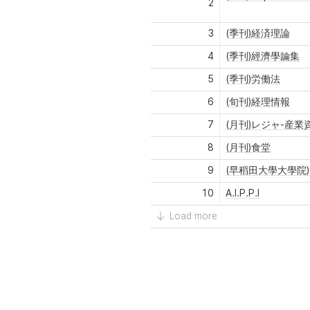
2
3
(季刊)経済理論
4
(季刊)經濟學論集
5
(季刊)労働法
6
(旬刊)経理情報
7
(月刊)レジャ-産業
8
(月刊)食堂
9
(早稻田大學大學院
10
A.I.P.P.I
Load more