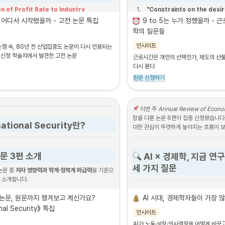
on of Profit Rate to Industry 
1
.
"Constraints on the desir
tration"
 — Joe S. Bain (
Quarterly Journal 
of British men"
 — Stewart, 
 어디서 시작됐을까 - 고전 논문 특집
9 to 5는 누가 정했을까 -
omics
, 1941)
K. (
The Economic Journal
)
학의 질문들
ting the Technology of Cognitive and 
2
.
"Preferences, Power, and
인사이트
쟁 속, 80년 전 산업집중도 논문이 다시 인용되는 
itive Skill Formation"
— Flavio Cunha, 
of Working Hours"
 — Philp,
 신청 학술지에서 발견한 고전 논문 
근로시간은 개인의 선택인가, 제도의 산물
eckman, Susanne Schennach 
Harvie, D. (
Journal of Econo
다시 묻다
etrica
)
3
.
"Reassessing the Labor 
원문 신청하기
table Categories and Public Opinion"
Prasch, R. E. (
Journal of Eco
y Edelman (
Political Communication
)
 이번 주 
Annual Review of Econo
장을 다룬 논문 6편이 집중 신청됐습니다.
national Security란?
대한 관심이 뚜렷하게 높아지는 흐름이 
논문 3편 소개
 AI × 경제학, 지금 
세 가지 질문
논문 중 
저자 영향력과 학계·정책계 파급력
을 기준으
 소개합니다.
ng on Hegemony: The Realist 
 충남대 구독 학술지로 보
논문, 원문까지 챙겨보고 계신가요?
AI 시대, 경제학자들이 가장 
Debate over How to Respond to China" 
onal Security》 특집
연구
인사이트
ephen M. Walt가 공세적·방어적 현실주의 논
AI가 노동·성장·의사결정을 어떻게 바꾸고