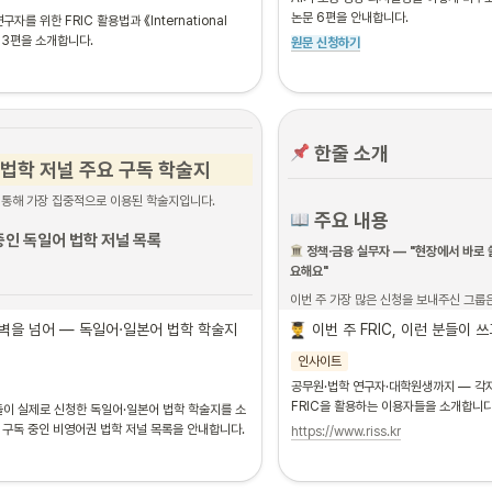
며 
중국의 아시아 패권 시도 가능성과 미국의 대
① 방법론 · 데이터 분석
논문 6편을 안내합니다.
자를 위한 FRIC 활용법과 《International 
석한 논문. 

1
.
Journal of Business & Eco
문 3편을 소개합니다.
원문 신청하기
IT Press가 무료 공개를 결정할 만큼 학계와 
앙도서관, Taylor & Francis, 계
에서 주목받았습니다.
 한줄 소개
 법학 저널 주요 구독 학술지
을 통해 가장 집중적으로 이용된 학술지입니다. 
 주요 내용
 중인 독일어 법학 저널 목록
 정책·금융 실무자 — "현장에서 바로 
요해요"
이번 주 가장 많은 신청을 보내주신 그룹
입니다. 이분들이 집중적으로 찾은 자료는
벽을 넘어 — 독일어·일본어 법학 학술지 
이번 주 FRIC, 이런 분들이 
行法務 21
으로, 특집 주제는 
기업가치
이었습니다.
인사이트
공무원·법학 연구자·대학원생까지 — 각자
기업가치담보권은 기업의 유형·무형 자산 
FRIC을 활용하는 이용자들을 소개합니다
새로운 금융 법제로, 일본에서 2024~2
들이 실제로 신청한 독일어·일본어 법학 학술지를 소
분야입니다. 국내 금융·법조 실무에서도 
이 구독 중인 비영어권 법학 저널 목록을 안내합니다.
https://www.riss.kr
일본의 입법 동향을 담은 원문 수요가 빠
 이런 분께 추천합니다: 금융감독·