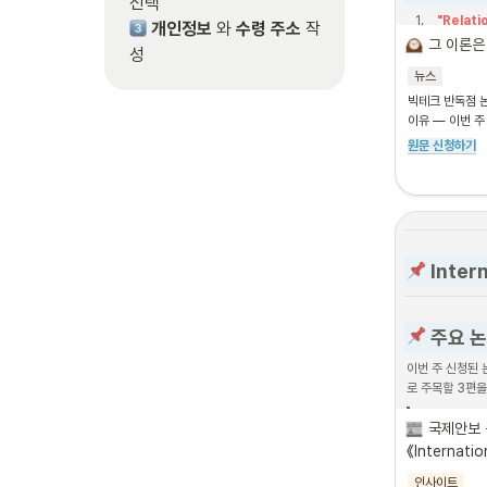
1
.
"Relati
개인정보
 와 
수령 주소
 작
Concen
그 이론은
성
of Econ
뉴스
2
.
"Estima
빅테크 반독점 논
Noncogn
이유 — 이번 주
James H
원문 신청하기
(
Econom
3
.
"Contes
— Murra
Inter
 주요 
이번 주 신청된 
로 주목할 3편을
"Hedgi
국제안보 
《Internati
하버드대 St
인사이트