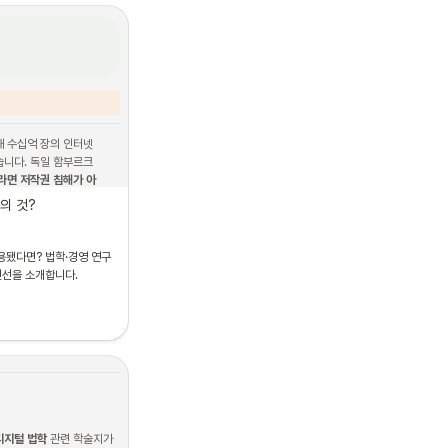
 재구조화 분야를 연구하
해 수십억 장의 인터넷 
니다. 독일 함부르크 
라면 저작권 침해가 아
의 것?
?
용됐다면? 법학·경영 연구
 것들
전선을 소개합니다.
디지털 법학
 관련 학술지가 