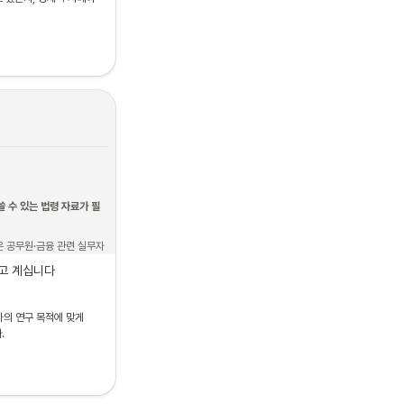
nomic Statistics
 (중
간)
쓸 수 있는 법령 자료가 필
은 공무원·금융 관련 실무자
 일본의 법학 실무 저널 
銀
쓰고 계십니다
담보권(企業価値担保権)
의 연구 목적에 맞게 
전반을 담보로 설정하는 
.
025년 입법화가 본격화된 
유사한 논의가 확산되면서, 
르게 늘고 있습니다.
기업금융 관련 정책 업