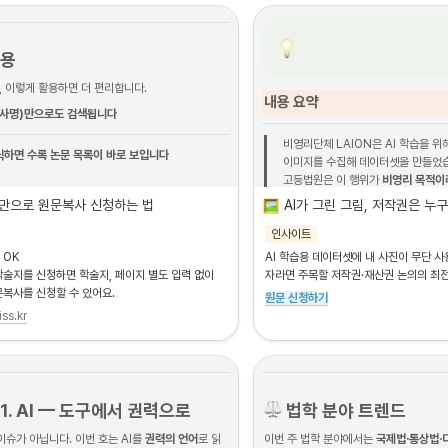
무를 담당하시거나, 담보 법제·기업
시는 분
내용
 이렇게 활용하면 더 편리합니다.
내용 요약
기사명)만으로도 검색됩니다
비영리단체 LAION은 AI 학습을 위
릭하면 수록 논문 목록이 바로 보입니다
이미지를 수집해 데이터셋을 만들었습
고등법원은 이 행위가 
비영리 목적이
니다
라고 판결했습니다.
만으로 원문복사 신청하는 법
AI가 그린 그림, 저작권은 누구
→ 
창작자 vs. AI 개발자, 누가 이길까요
인사이트
K 

AI 학습용 데이터셋에 내 사진이 무단 사
논문을 읽기 전 생각해 보면 좋은
술지를 신청하면 학술지, 페이지 별도 입력 없이 
자라면 주목할 저작권·재산권 논의의 최
문복사를 신청할 수 있어요.
원문 신청하기
iss.kr
1. AI — 도구에서 권력으로
 법학 분야 트렌드
이슈가 아닙니다. 이번 호는 AI를 
권력의 언어
로 읽
이번 주 법학 분야에서는 
국제법·통상법·