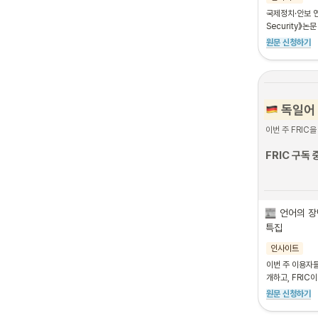
쟁을 정리하
국제정치·안보 연구
응 전략
을 분
Security》논
발표 직후 M
원문 신청하기
정책계 모두
 독일어
이번 주 FRIC
FRIC 구독
언어의 장
특집
인사이트
이번 주 이용자
개하고, FRIC
원문 신청하기