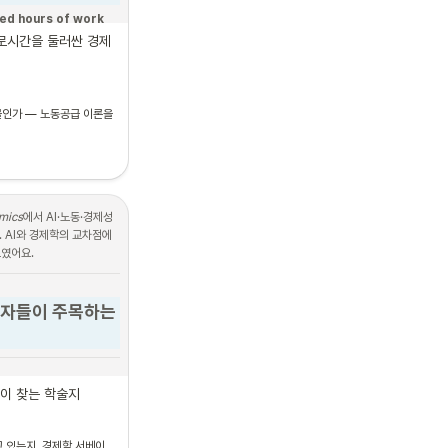
ed hours of work 
M. B. & Swaffield, J. 
 근로시간을 둘러싼 경제
 the Determination 
 B., Slater, G. & 
인가 — 노동공급 이론을 
mic Issues
)
Supply Curve"
 — 
nomic Issues
)
mics
에서 AI·노동·경제성
 AI와 경제학의 교차점에 
보였어요.
연구자들이 주목하는 
는 AI × 경제 
많이 찾는 학술지
 있는지, 경제학 서베이 